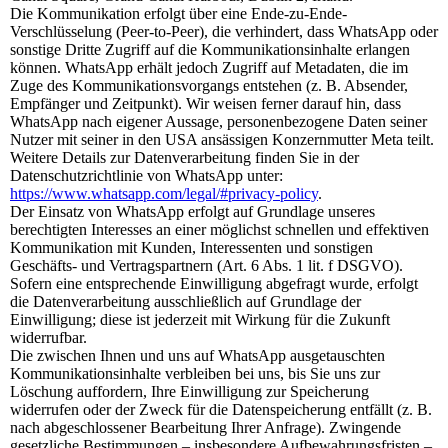
Die Kommunikation erfolgt über eine Ende-zu-Ende-
Verschlüsselung (Peer-to-Peer), die verhindert, dass WhatsApp oder
sonstige Dritte Zugriff auf die Kommunikationsinhalte erlangen
können. WhatsApp erhält jedoch Zugriff auf Metadaten, die im
Zuge des Kommunikationsvorgangs entstehen (z. B. Absender,
Empfänger und Zeitpunkt). Wir weisen ferner darauf hin, dass
WhatsApp nach eigener Aussage, personenbezogene Daten seiner
Nutzer mit seiner in den USA ansässigen Konzernmutter Meta teilt.
Weitere Details zur Datenverarbeitung finden Sie in der
Datenschutzrichtlinie von WhatsApp unter:
https://www.whatsapp.com/legal/#privacy-policy
.
Der Einsatz von WhatsApp erfolgt auf Grundlage unseres
berechtigten Interesses an einer möglichst schnellen und effektiven
Kommunikation mit Kunden, Interessenten und sonstigen
Geschäfts- und Vertragspartnern (Art. 6 Abs. 1 lit. f DSGVO).
Sofern eine entsprechende Einwilligung abgefragt wurde, erfolgt
die Datenverarbeitung ausschließlich auf Grundlage der
Einwilligung; diese ist jederzeit mit Wirkung für die Zukunft
widerrufbar.
Die zwischen Ihnen und uns auf WhatsApp ausgetauschten
Kommunikationsinhalte verbleiben bei uns, bis Sie uns zur
Löschung auffordern, Ihre Einwilligung zur Speicherung
widerrufen oder der Zweck für die Datenspeicherung entfällt (z. B.
nach abgeschlossener Bearbeitung Ihrer Anfrage). Zwingende
gesetzliche Bestimmungen – insbesondere Aufbewahrungsfristen –