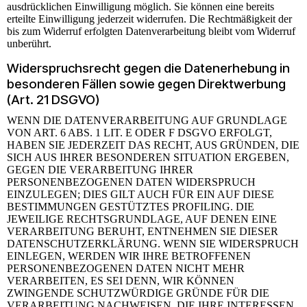
ausdrücklichen Einwilligung möglich. Sie können eine bereits
erteilte Einwilligung jederzeit widerrufen. Die Rechtmäßigkeit der
bis zum Widerruf erfolgten Datenverarbeitung bleibt vom Widerruf
unberührt.
Widerspruchsrecht gegen die Datenerhebung in
besonderen Fällen sowie gegen Direktwerbung
(Art. 21 DSGVO)
WENN DIE DATENVERARBEITUNG AUF GRUNDLAGE
VON ART. 6 ABS. 1 LIT. E ODER F DSGVO ERFOLGT,
HABEN SIE JEDERZEIT DAS RECHT, AUS GRÜNDEN, DIE
SICH AUS IHRER BESONDEREN SITUATION ERGEBEN,
GEGEN DIE VERARBEITUNG IHRER
PERSONENBEZOGENEN DATEN WIDERSPRUCH
EINZULEGEN; DIES GILT AUCH FÜR EIN AUF DIESE
BESTIMMUNGEN GESTÜTZTES PROFILING. DIE
JEWEILIGE RECHTSGRUNDLAGE, AUF DENEN EINE
VERARBEITUNG BERUHT, ENTNEHMEN SIE DIESER
DATENSCHUTZERKLÄRUNG. WENN SIE WIDERSPRUCH
EINLEGEN, WERDEN WIR IHRE BETROFFENEN
PERSONENBEZOGENEN DATEN NICHT MEHR
VERARBEITEN, ES SEI DENN, WIR KÖNNEN
ZWINGENDE SCHUTZWÜRDIGE GRÜNDE FÜR DIE
VERARBEITUNG NACHWEISEN, DIE IHRE INTERESSEN,