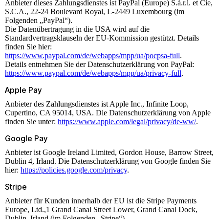
Anbieter dieses Zahlungsdienstes ist PayPal (Europe) S.à.r.l. et Cie,
S.C.A., 22-24 Boulevard Royal, L-2449 Luxembourg (im
Folgenden „PayPal“).
Die Datenübertragung in die USA wird auf die
Standardvertragsklauseln der EU-Kommission gestützt. Details
finden Sie hier:
https://www.paypal.com/de/webapps/mpp/ua/pocpsa-full
.
Details entnehmen Sie der Datenschutzerklärung von PayPal:
https://www.paypal.com/de/webapps/mpp/ua/privacy-full
.
Apple Pay
Anbieter des Zahlungsdienstes ist Apple Inc., Infinite Loop,
Cupertino, CA 95014, USA. Die Datenschutzerklärung von Apple
finden Sie unter:
https://www.apple.com/legal/privacy/de-ww/
.
Google Pay
Anbieter ist Google Ireland Limited, Gordon House, Barrow Street,
Dublin 4, Irland. Die Datenschutzerklärung von Google finden Sie
hier:
https://policies.google.com/privacy
.
Stripe
Anbieter für Kunden innerhalb der EU ist die Stripe Payments
Europe, Ltd.,1 Grand Canal Street Lower, Grand Canal Dock,
Dublin, Irland (im Folgenden „Stripe“).