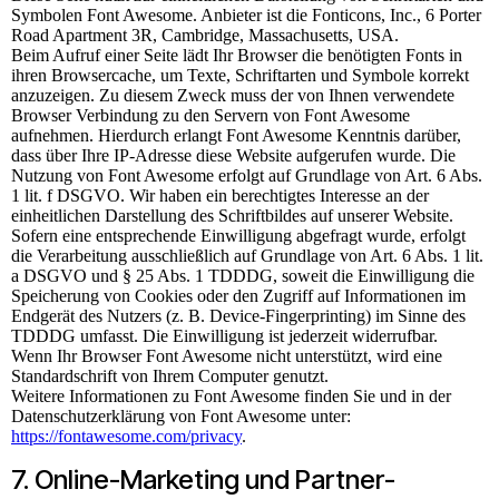
Symbolen Font Awesome. Anbieter ist die Fonticons, Inc., 6 Porter
Road Apartment 3R, Cambridge, Massachusetts, USA.
Beim Aufruf einer Seite lädt Ihr Browser die benötigten Fonts in
ihren Browsercache, um Texte, Schriftarten und Symbole korrekt
anzuzeigen. Zu diesem Zweck muss der von Ihnen verwendete
Browser Verbindung zu den Servern von Font Awesome
aufnehmen. Hierdurch erlangt Font Awesome Kenntnis darüber,
dass über Ihre IP-Adresse diese Website aufgerufen wurde. Die
Nutzung von Font Awesome erfolgt auf Grundlage von Art. 6 Abs.
1 lit. f DSGVO. Wir haben ein berechtigtes Interesse an der
einheitlichen Darstellung des Schriftbildes auf unserer Website.
Sofern eine entsprechende Einwilligung abgefragt wurde, erfolgt
die Verarbeitung ausschließlich auf Grundlage von Art. 6 Abs. 1 lit.
a DSGVO und § 25 Abs. 1 TDDDG, soweit die Einwilligung die
Speicherung von Cookies oder den Zugriff auf Informationen im
Endgerät des Nutzers (z. B. Device-Fingerprinting) im Sinne des
TDDDG umfasst. Die Einwilligung ist jederzeit widerrufbar.
Wenn Ihr Browser Font Awesome nicht unterstützt, wird eine
Standardschrift von Ihrem Computer genutzt.
Weitere Informationen zu Font Awesome finden Sie und in der
Datenschutzerklärung von Font Awesome unter:
https://fontawesome.com/privacy
.
7. Online-Marketing und Partner­