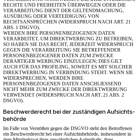
RECHTE UND FREIHEITEN ÜBERWIEGEN ODER DIE
VERARBEITUNG DIENT DER GELTENDMACHUNG,
AUSÜBUNG ODER VERTEIDIGUNG VON
RECHTSANSPRÜCHEN (WIDERSPRUCH NACH ART. 21
ABS. 1 DSGVO).
WERDEN IHRE PERSONENBEZOGENEN DATEN
VERARBEITET, UM DIREKTWERBUNG ZU BETREIBEN,
SO HABEN SIE DAS RECHT, JEDERZEIT WIDERSPRUCH
GEGEN DIE VERARBEITUNG SIE BETREFFENDER
PERSONENBEZOGENER DATEN ZUM ZWECKE
DERARTIGER WERBUNG EINZULEGEN; DIES GILT
AUCH FÜR DAS PROFILING, SOWEIT ES MIT SOLCHER
DIREKTWERBUNG IN VERBINDUNG STEHT. WENN SIE
WIDERSPRECHEN, WERDEN IHRE
PERSONENBEZOGENEN DATEN ANSCHLIESSEND
NICHT MEHR ZUM ZWECKE DER DIREKTWERBUNG
VERWENDET (WIDERSPRUCH NACH ART. 21 ABS. 2
DSGVO).
Beschwerde­recht bei der zuständigen Aufsichts­
behörde
Im Falle von Verstößen gegen die DSGVO steht den Betroffenen
ein Beschwerderecht bei einer Aufsichtsbehörde, insbesondere in
dem Mitgliedstaat ihres gewöhnlichen Aufenthalts, ihres